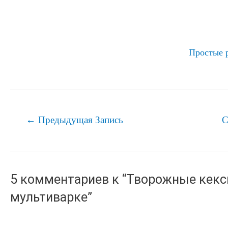
Простые 
Навигация
←
Предыдущая Запись
С
по
записям
5 комментариев к “Творожные кексы
мультиварке”