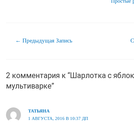
Простые 
Навигация
←
Предыдущая Запись
С
по
записям
2 комментария к “Шарлотка с ябло
мультиварке”
ТАТЬЯНА
1 АВГУСТА, 2016 В 10:37 ДП