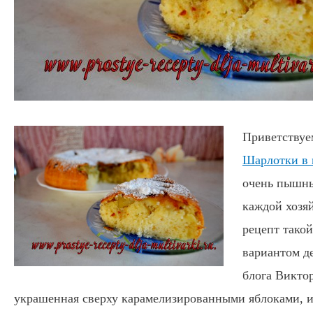
Приветствуем
Шарлотки в 
очень пышн
каждой хозя
рецепт тако
вариантом д
блога Викто
украшенная сверху карамелизированными яблоками, 