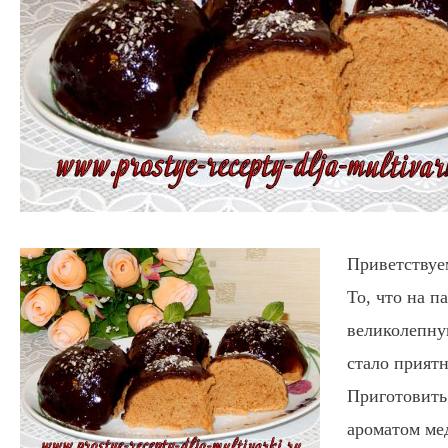
Приветствуем
То, что на п
великолепну
стало прият
Приготовить
ароматом ме