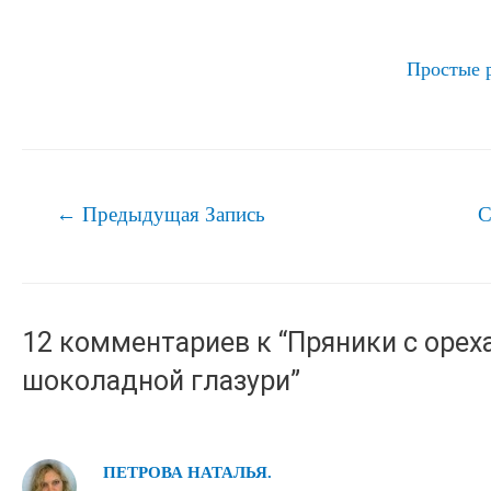
Простые 
Навигация
←
Предыдущая Запись
С
по
записям
12 комментариев к “Пряники с орех
шоколадной глазури”
ПЕТРОВА НАТАЛЬЯ.