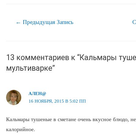
Навигация
←
Предыдущая Запись
С
по
записям
13 комментариев к “Кальмары туш
мультиварке”
АЛЕН@
16 НОЯБРЯ, 2015 В 5:02 ПП
Кальмары тушеные в сметане очень вкусное блюдо, не
калорийное.