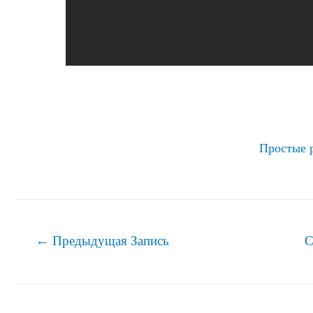
Простые 
Навигация
←
Предыдущая Запись
С
по
записям