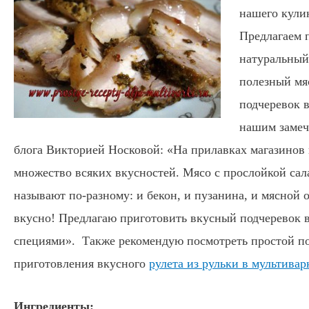
нашего кули
Предлагаем 
натуральный
полезный мя
подчеревок в
нашим замеч
блога Викторией Носковой
: «На прилавках магазинов
множество всяких вкусностей. Мясо с прослойкой сал
называют по-разному: и бекон, и пузанина, и мясной о
вкусно! Предлагаю приготовить вкусный подчеревок в
специями». Также рекомендую посмотреть простой п
приготовления вкусного
рулета из рульки в мультивар
Ингредиенты: