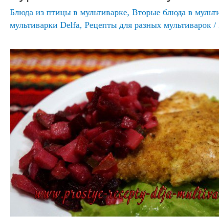
Блюда из птицы в мультиварке
,
Вторые блюда в мульт
мультиварки Delfa
,
Рецепты для разных мультиварок
/