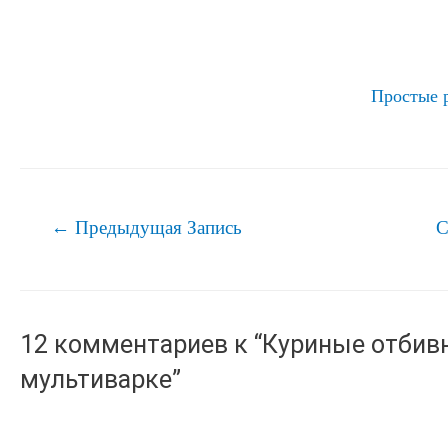
Простые 
Навигация
←
Предыдущая Запись
С
по
записям
12 комментариев к “Куриные отбив
мультиварке”