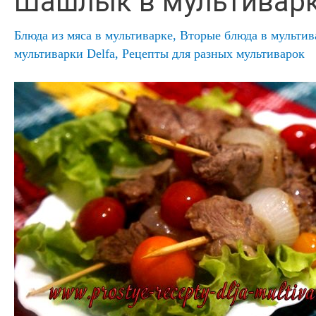
Шашлык в мультивар
Блюда из мяса в мультиварке
,
Вторые блюда в мультив
мультиварки Delfa
,
Рецепты для разных мультиварок