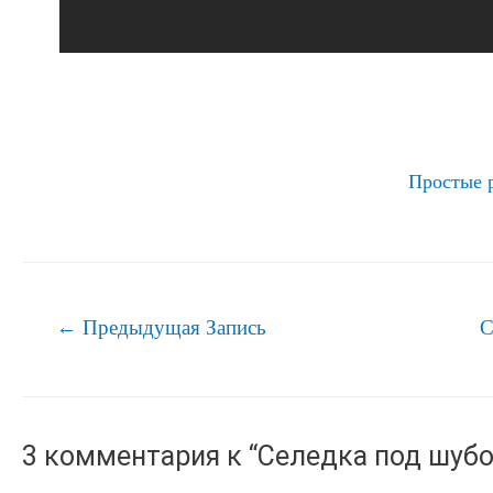
Простые 
Навигация
←
Предыдущая Запись
С
по
записям
3 комментария к “Селедка под шубо