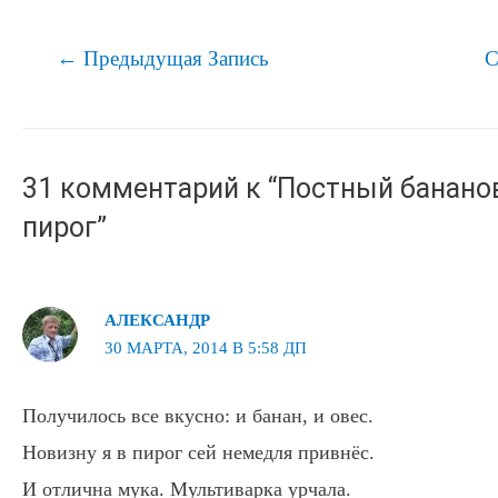
Навигация
←
Предыдущая Запись
С
по
записям
31 комментарий к “Постный банано
пирог”
АЛЕКСАНДР
30 МАРТА, 2014 В 5:58 ДП
Получилось все вкусно: и банан, и овес.
Новизну я в пирог сей немедля привнёс.
И отлична мука. Мультиварка урчала.