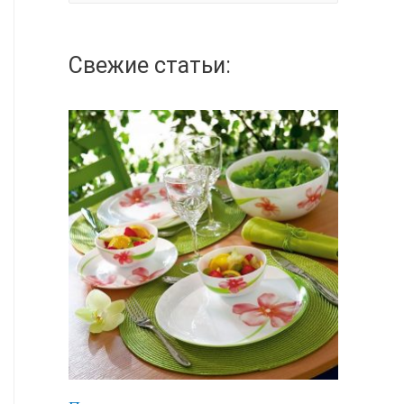
а
й
Свежие статьи:
т
и
: