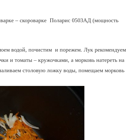
иварке – скороварке Поларис 0503АД (мощность
моем водой, почистим и порежем. Лук рекомендуем
чки и томаты – кружочками, а морковь натереть на
 наливаем столовую ложку воды, помещаем морковь