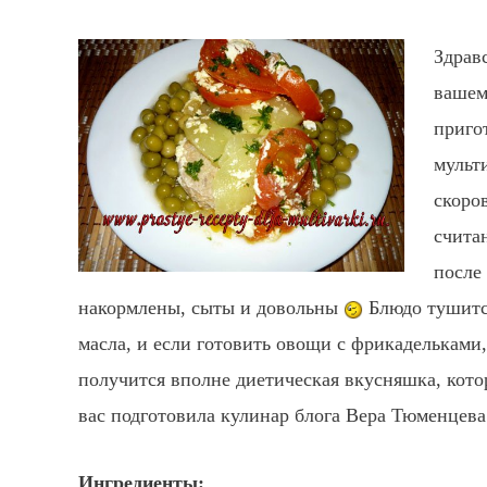
Здрав
вашем
приго
мульт
скоро
счита
после
накормлены, сыты и довольны
Блюдо тушится
масла, и если готовить овощи с фрикадельками,
получится вполне диетическая вкусняшка, котор
вас подготовила кулинар блога Вера Тюменцева
Ингредиенты: