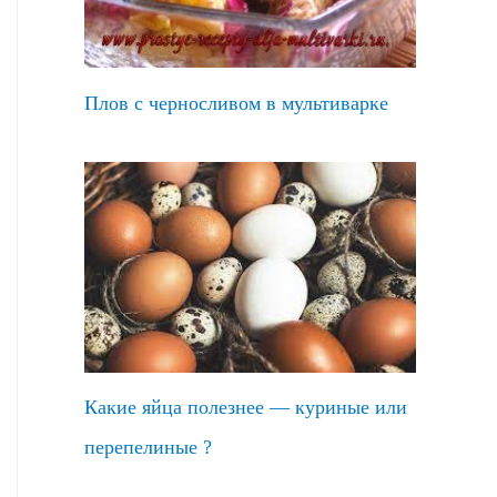
Плов с черносливом в мультиварке
Какие яйца полезнее — куриные или
перепелиные ?