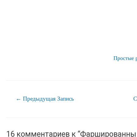
Простые 
Навигация
←
Предыдущая Запись
С
по
записям
16 комментариев к “Фаршированны