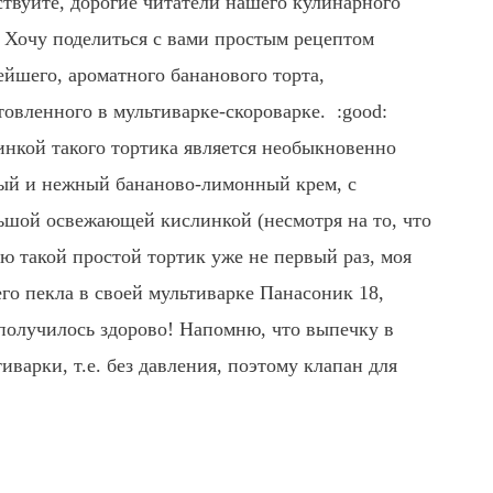
ствуйте, дорогие читатели нашего кулинарного
! Хочу поделиться с вами простым рецептом
ейшего, ароматного бананового торта,
товленного в мультиварке-скороварке. :good:
нкой такого тортика является
необыкновенно
ый и нежный бананово-лимонный крем, с
ьшой освежающей кислинкой (несмотря на то, что
ю такой простой тортик уже не первый раз, моя
его пекла в своей мультиварке Панасоник 18,
 получилось здорово! Напомню, что выпечку в
иварки, т.е. без давления, поэтому клапан для