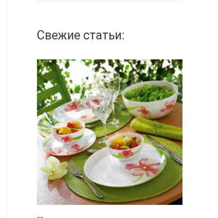
а
й
Свежие статьи:
т
и
: