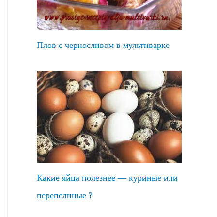
Плов с черносливом в мультиварке
Какие яйца полезнее — куриные или
перепелиные ?