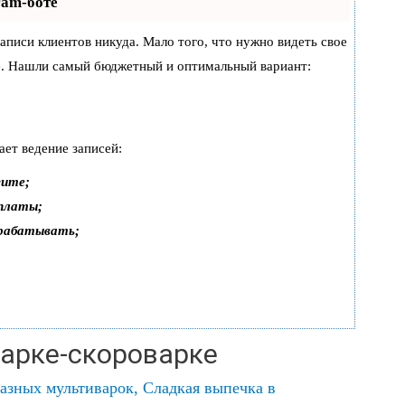
ram-боте
 записи клиентов никуда. Мало того, что нужно видеть свое
же. Нашли самый бюджетный и оптимальный вариант:
ает ведение записей:
зите;
оплаты;
арабатывать;
варке-скороварке
разных мультиварок
,
Сладкая выпечка в