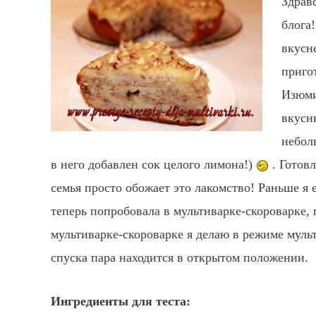
Здрав
блога
вкусн
приго
Изюми
вкусн
небол
в него добавлен сок целого лимона!)
. Готовл
семья просто обожает это лакомство! Раньше я 
теперь попробовала в мультиварке-скороварке,
мультиварке-скороварке я делаю в режиме мульт
спуска пара находится в открытом положении.
Ингредиенты для теста: