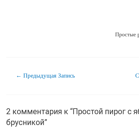
Простые 
Навигация
←
Предыдущая Запись
С
по
записям
2 комментария к “Простой пирог с 
брусникой”