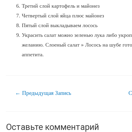
Третий слой картофель и майонез
Четвертый слой яйца плюс майонез
Пятый слой выкладываем лосось
Украсить салат можно зеленью лука либо укро
желанию. Слоеный салат » Лосось на шубе гот
аппетита.
Навигация
←
Предыдущая Запись
С
по
записям
Оставьте комментарий