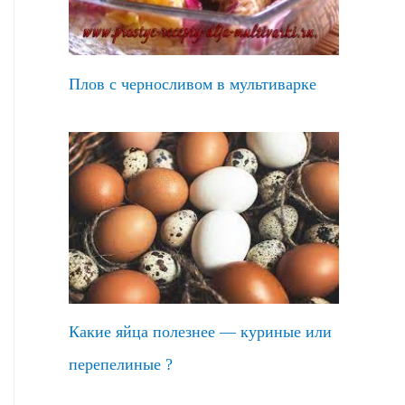
Плов с черносливом в мультиварке
Какие яйца полезнее — куриные или
перепелиные ?