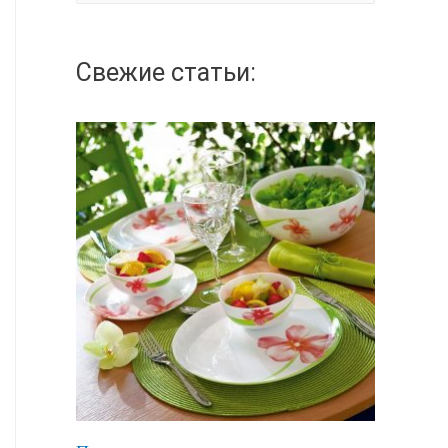
а
й
Свежие статьи:
т
и
: