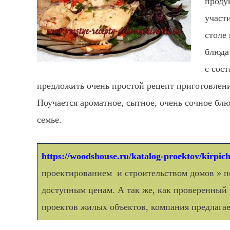
проду
участ
столе
блюда
с сос
предложить очень простой рецепт приготовлен
Поучается ароматное, сытное, очень сочное блю
семье.
https://woodshouse.ru/katalog-proektov/kirpi
проектированием и строительством домов » п
доступным ценам. А так же, как проверенны
проектов жилых объектов, компания предлагае