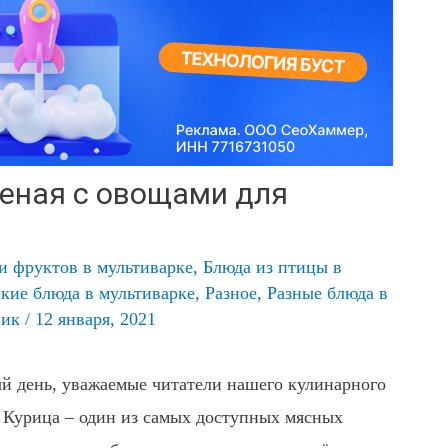
шеная с овощами для
и фруктов в мультиварке
,
Блюда из птицы в
кие блюда в мультиварке
,
Разное
,
Разные блюда в
ник
/
12 января, 2021
й день, уважаемые читатели нашего кулинарного
. Курица – один из самых доступных мясных