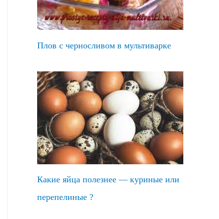
Плов с черносливом в мультиварке
Какие яйца полезнее — куриные или
перепелиные ?