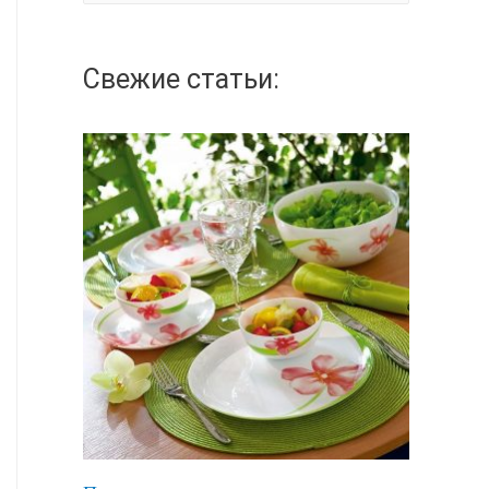
а
й
Свежие статьи:
т
и
: