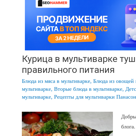
Курица в мультиварке ту
правильного питания
Блюда из мяса в мультиварке
,
Блюда из овощей 
мультиварке
,
Вторые блюда в мультиварке
,
Детс
мультиварке
,
Рецепты для мультиварки Панасо
Добры
блога