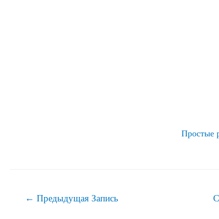
Простые 
Навигация
←
Предыдущая Запись
С
по