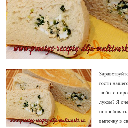
Здравствуйт
гости нашег
любите пиро
луком? Я оч
попробовать
выпечку в с