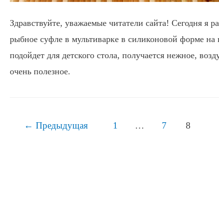
Здравствуйте, уважаемые читатели сайта! Сегодня я р
рыбное суфле в мультиварке в силиконовой форме на 
подойдет для детского стола, получается нежное, возд
очень полезное.
Навигация
←
Предыдущая
1
…
7
8
по
записям