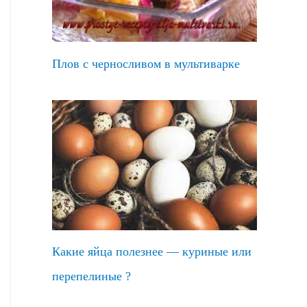
Плов с черносливом в мультиварке
Какие яйца полезнее — куриные или
перепелиные ?