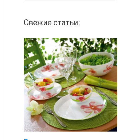
а
й
Свежие статьи:
т
и
: