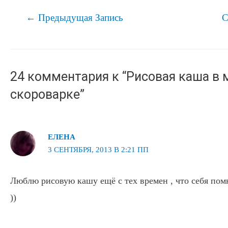
Навигация
←
Предыдущая Запись
С
по
записям
24 комментария к “Рисовая каша в 
скороварке”
ЕЛЕНА
3 СЕНТЯБРЯ, 2013 В 2:21 ПП
Люблю рисовую кашу ещё с тех времен , что себя по
))