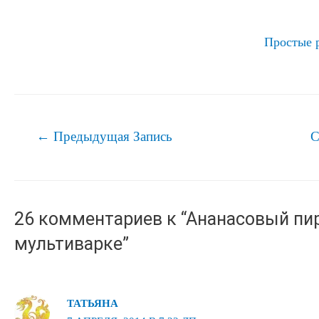
Простые 
Навигация
←
Предыдущая Запись
С
по
записям
26 комментариев к “Ананасовый пир
мультиварке”
ТАТЬЯНА