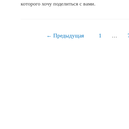
которого хочу поделиться с вами.
Навигация
←
Предыдущая
1
…
по
записям