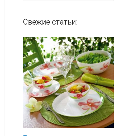
а
й
Свежие статьи:
т
и
: