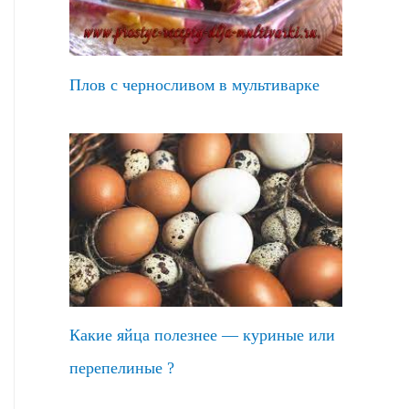
Плов с черносливом в мультиварке
Какие яйца полезнее — куриные или
перепелиные ?